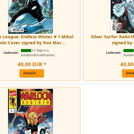
ce League: Endless Winter # 1 Mikel
Silver Surfer Rebir
anin Cover signed by Ron Mar...
signed by
3-5 Tage (s.a.
Lieferzeit:
Lieferzeit:
Kundeninfo/Lieferzeiten)
Kundeni
40
,
00
EUR
*
40
,
00
Details
Deta