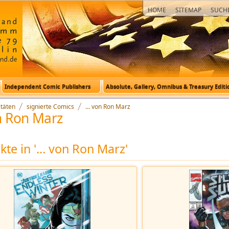
HOME
SITEMAP
SUCH
Independent Comic Publishers
Absolute, Gallery, Omnibus & Treasury Editi
itäten
signierte Comics
... von Ron Marz
on Ron Marz
te in '... von Ron Marz'