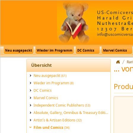
Neu ausgepackt
Wieder im Programm
DC Comics
Marvel Comics
Rar
Übersicht
... v
Neu ausgepackt
(61)
Wieder im Programm
(8)
Produk
DC Comics
Marvel Comics
Independent Comic Publishers
(53)
Absolute, Gallery, Omnibus & Treasury Editions
(189)
Artist´s & Artisan Editions
(32)
Film und Comics
(34)