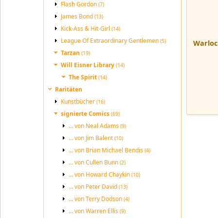
Flash Gordon
(7)
James Bond
(13)
Kick-Ass & Hit-Girl
(14)
League Of Extraordinary Gentlemen
(5)
Warloc
Tarzan
(19)
Will Eisner Library
(14)
The Spirit
(14)
Raritäten
Kunstbücher
(16)
signierte Comics
(69)
... von Neal Adams
(9)
... von Jim Balent
(10)
... von Brian Michael Bendis
(4)
... von Cullen Bunn
(2)
... von Howard Chaykin
(10)
... von Peter David
(13)
... von Terry Dodson
(4)
... von Warren Ellis
(9)