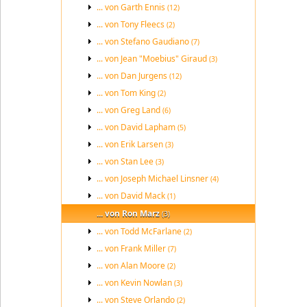
... von Garth Ennis
(12)
... von Tony Fleecs
(2)
... von Stefano Gaudiano
(7)
... von Jean "Moebius" Giraud
(3)
... von Dan Jurgens
(12)
... von Tom King
(2)
... von Greg Land
(6)
... von David Lapham
(5)
... von Erik Larsen
(3)
... von Stan Lee
(3)
... von Joseph Michael Linsner
(4)
... von David Mack
(1)
... von Ron Marz
(3)
... von Todd McFarlane
(2)
... von Frank Miller
(7)
... von Alan Moore
(2)
... von Kevin Nowlan
(3)
... von Steve Orlando
(2)