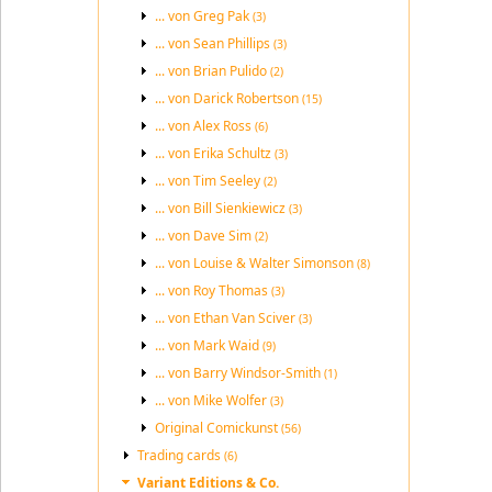
... von Greg Pak
(3)
... von Sean Phillips
(3)
... von Brian Pulido
(2)
... von Darick Robertson
(15)
... von Alex Ross
(6)
... von Erika Schultz
(3)
... von Tim Seeley
(2)
... von Bill Sienkiewicz
(3)
... von Dave Sim
(2)
... von Louise & Walter Simonson
(8)
... von Roy Thomas
(3)
... von Ethan Van Sciver
(3)
... von Mark Waid
(9)
... von Barry Windsor-Smith
(1)
... von Mike Wolfer
(3)
Original Comickunst
(56)
Trading cards
(6)
Variant Editions & Co.