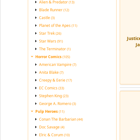
Alien & Predator
(13)
Blade Runner
(12)
Castle
(3)
Planet of the Apes
(11)
Star Trek
(26)
Justi
Star Wars
(91)
J
The Terminator
(1)
Horror Comics
(105)
American Vampire
(7)
Anita Blake
(7)
Creepy & Eerie
(17)
EC Comics
(33)
Stephen King
(23)
George A. Romero
(3)
Pulp Heroes
(11)
Conan The Barbarian
(44)
Doc Savage
(4)
Elric & Corum
(10)