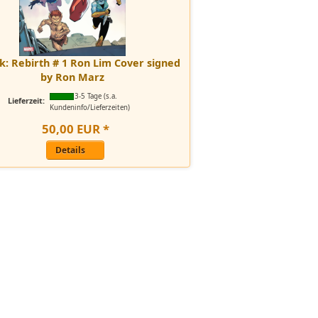
k: Rebirth # 1 Ron Lim Cover signed
by Ron Marz
3-5 Tage (s.a.
Lieferzeit:
Kundeninfo/Lieferzeiten)
50
,
00
EUR
*
Details