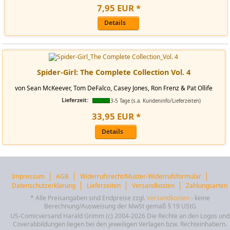
7
,
95
EUR
*
Details
Spider-Girl: The Complete Collection Vol. 4
von Sean McKeever, Tom DeFalco, Casey Jones, Ron Frenz & Pat Ollife
Lieferzeit:
3-5 Tage (s.a. Kundeninfo/Lieferzeiten)
33
,
95
EUR
*
Details
Impressum
AGB
Widerrufsrecht/Muster-Widerrufsformular
Datenschutzerklärung
Lieferzeiten
Versandkosten
Zahlungsarten
* Alle Preisangaben sind Endpreise zzgl.
Versandkosten
- keine
Berechnung/Ausweisung der MwSt gemäß § 19 UStG
US-Comicversand Harald Grimm (c) 2004-2026 Die Rechte an den Logos und
Coverabbildungen liegen bei den jeweiligen Verlagen bzw. Rechteinhabern.