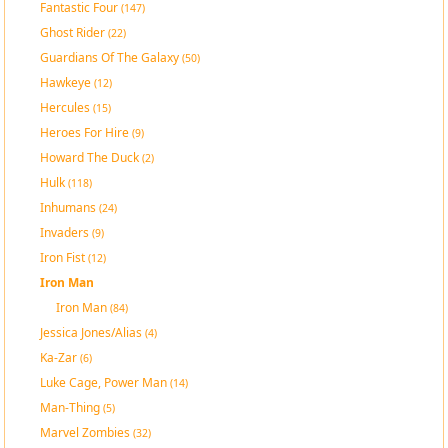
Fantastic Four
(147)
Ghost Rider
(22)
Guardians Of The Galaxy
(50)
Hawkeye
(12)
Hercules
(15)
Heroes For Hire
(9)
Howard The Duck
(2)
Hulk
(118)
Inhumans
(24)
Invaders
(9)
Iron Fist
(12)
Iron Man
Iron Man
(84)
Jessica Jones/Alias
(4)
Ka-Zar
(6)
Luke Cage, Power Man
(14)
Man-Thing
(5)
Marvel Zombies
(32)