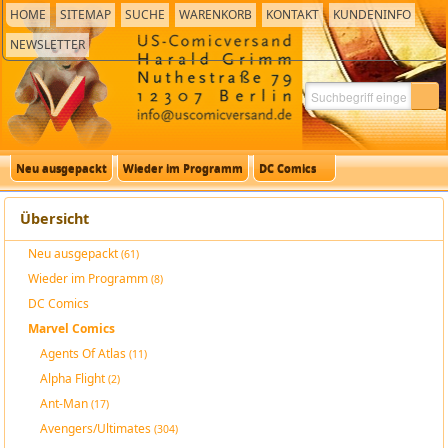
HOME
SITEMAP
SUCHE
WARENKORB
KONTAKT
KUNDENINFO
NEWSLETTER
Neu ausgepackt
Wieder im Programm
DC Comics
Übersicht
Neu ausgepackt
(61)
Wieder im Programm
(8)
DC Comics
Marvel Comics
Agents Of Atlas
(11)
Alpha Flight
(2)
Ant-Man
(17)
Avengers/Ultimates
(304)