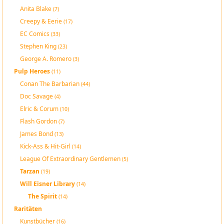
Anita Blake
(7)
Creepy & Eerie
(17)
EC Comics
(33)
Stephen King
(23)
George A. Romero
(3)
Pulp Heroes
(11)
Conan The Barbarian
(44)
Doc Savage
(4)
Elric & Corum
(10)
Flash Gordon
(7)
James Bond
(13)
Kick-Ass & Hit-Girl
(14)
League Of Extraordinary Gentlemen
(5)
Tarzan
(19)
Will Eisner Library
(14)
The Spirit
(14)
Raritäten
Kunstbücher
(16)