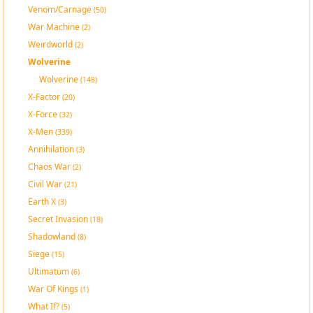
Venom/Carnage
(50)
War Machine
(2)
Weirdworld
(2)
Wolverine
Wolverine
(148)
X-Factor
(20)
X-Force
(32)
X-Men
(339)
Annihilation
(3)
Chaos War
(2)
Civil War
(21)
Earth X
(3)
Secret Invasion
(18)
Shadowland
(8)
Siege
(15)
Ultimatum
(6)
War Of Kings
(1)
What If?
(5)