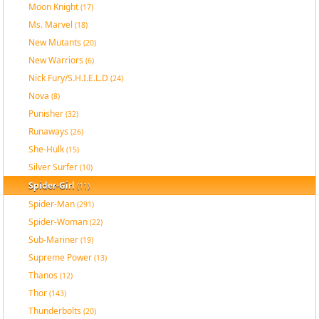
Moon Knight
(17)
Ms. Marvel
(18)
New Mutants
(20)
New Warriors
(6)
Nick Fury/S.H.I.E.L.D
(24)
Nova
(8)
Punisher
(32)
Runaways
(26)
She-Hulk
(15)
Silver Surfer
(10)
Spider-Girl
(11)
Spider-Man
(291)
Spider-Woman
(22)
Sub-Mariner
(19)
Supreme Power
(13)
Thanos
(12)
Thor
(143)
Thunderbolts
(20)