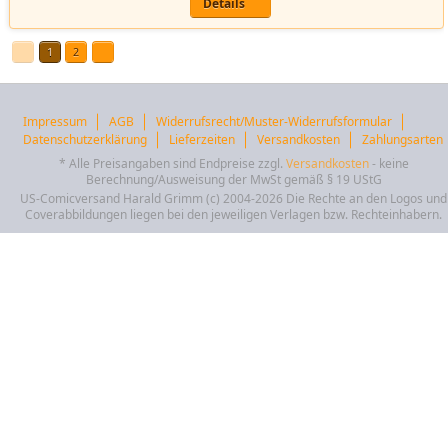
Details
1
2
Impressum
AGB
Widerrufsrecht/Muster-Widerrufsformular
Datenschutzerklärung
Lieferzeiten
Versandkosten
Zahlungsarten
* Alle Preisangaben sind Endpreise zzgl.
Versandkosten
- keine
Berechnung/Ausweisung der MwSt gemäß § 19 UStG
US-Comicversand Harald Grimm (c) 2004-2026 Die Rechte an den Logos und
Coverabbildungen liegen bei den jeweiligen Verlagen bzw. Rechteinhabern.