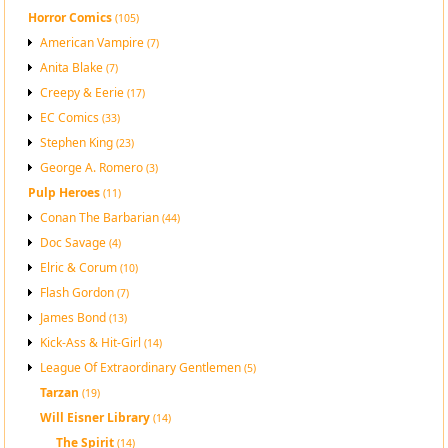
Horror Comics
(105)
American Vampire
(7)
Anita Blake
(7)
Creepy & Eerie
(17)
EC Comics
(33)
Stephen King
(23)
George A. Romero
(3)
Pulp Heroes
(11)
Conan The Barbarian
(44)
Doc Savage
(4)
Elric & Corum
(10)
Flash Gordon
(7)
James Bond
(13)
Kick-Ass & Hit-Girl
(14)
League Of Extraordinary Gentlemen
(5)
Tarzan
(19)
Will Eisner Library
(14)
The Spirit
(14)