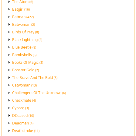
The Atom
(6)
Batgirl
(16)
Batman
(422)
Batwoman
(2)
Birds Of Prey
(8)
Black Lightning
(2)
Blue Beetle
(8)
Bombshells
(6)
Books Of Magic
(3)
Booster Gold
(2)
The Brave And The Bold
(8)
Catwoman
(13)
Challengers Of The Unknown
(6)
Checkmate
(4)
Cyborg
(3)
DCeased
(10)
Deadman
(4)
Deathstroke
(11)