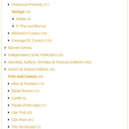
Showcase Presents
(11)
Vertigo
(10)
Fables
(5)
Y: The Last Man
(4)
Wildstorm Comics
(19)
Sonstige DC Comics
(129)
Marvel Comics
Independent Comic Publishers
(53)
Absolute, Gallery, Omnibus & Treasury Editions
(189)
Artist´s & Artisan Editions
(32)
Film und Comics
(34)
Alien & Predator
(13)
Blade Runner
(12)
Castle
(3)
Planet of the Apes
(11)
Star Trek
(26)
Star Wars
(91)
The Terminator
(1)