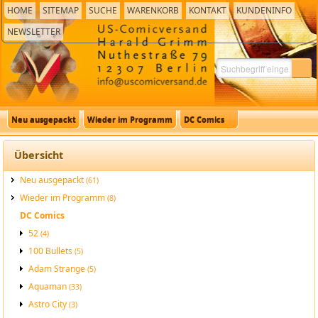
HOME
SITEMAP
SUCHE
WARENKORB
KONTAKT
KUNDENINFO
NEWSLETTER
Neu ausgepackt
Wieder im Programm
DC Comics
Übersicht
Neu ausgepackt
(61)
Wieder im Programm
(8)
DC Comics
52
(4)
100 Bullets
(5)
Adam Strange
(5)
Aquaman
(33)
Astro City
(3)