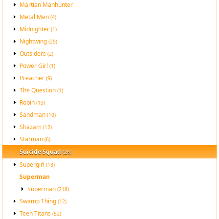
Martian Manhunter
Metal Men
(4)
Midnighter
(1)
Nightwing
(25)
Outsiders
(2)
Power Girl
(1)
Preacher
(9)
The Question
(1)
Robin
(13)
Sandman
(10)
Shazam
(12)
Starman
(6)
Suicide Squad
(26)
Supergirl
(18)
Superman
Superman
(218)
Swamp Thing
(12)
Teen Titans
(52)