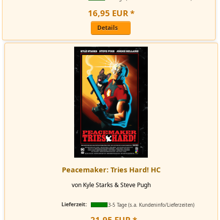
16
,
95
EUR
*
Details
Peacemaker: Tries Hard! HC
von Kyle Starks & Steve Pugh
Lieferzeit:
3-5 Tage (s.a. Kundeninfo/Lieferzeiten)
21
,
95
EUR
*