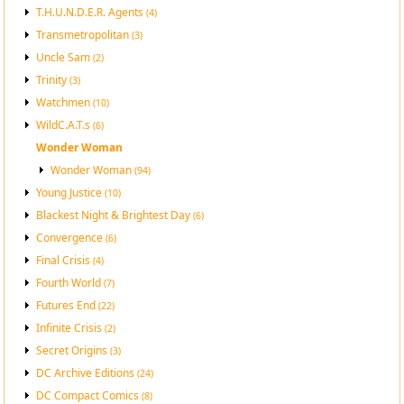
T.H.U.N.D.E.R. Agents
(4)
Transmetropolitan
(3)
Uncle Sam
(2)
Trinity
(3)
Watchmen
(10)
WildC.A.T.s
(6)
Wonder Woman
Wonder Woman
(94)
Young Justice
(10)
Blackest Night & Brightest Day
(6)
Convergence
(6)
Final Crisis
(4)
Fourth World
(7)
Futures End
(22)
Infinite Crisis
(2)
Secret Origins
(3)
DC Archive Editions
(24)
DC Compact Comics
(8)