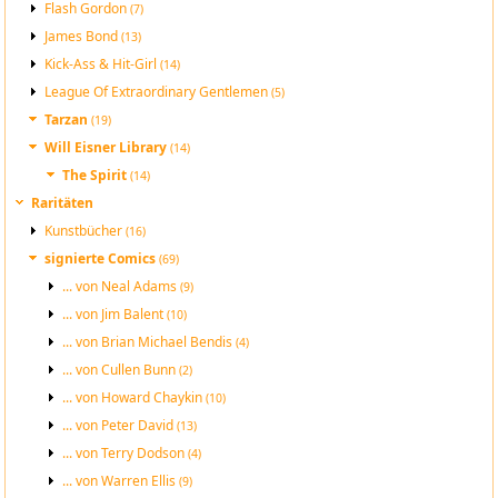
Flash Gordon
(7)
James Bond
(13)
Kick-Ass & Hit-Girl
(14)
League Of Extraordinary Gentlemen
(5)
Tarzan
(19)
Will Eisner Library
(14)
The Spirit
(14)
Raritäten
Kunstbücher
(16)
signierte Comics
(69)
... von Neal Adams
(9)
... von Jim Balent
(10)
... von Brian Michael Bendis
(4)
... von Cullen Bunn
(2)
... von Howard Chaykin
(10)
... von Peter David
(13)
... von Terry Dodson
(4)
... von Warren Ellis
(9)