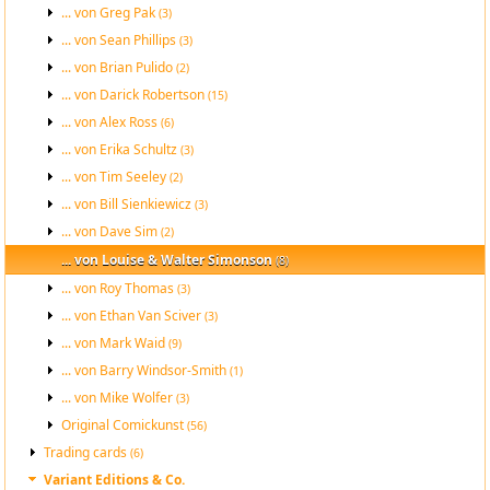
... von Greg Pak
(3)
... von Sean Phillips
(3)
... von Brian Pulido
(2)
... von Darick Robertson
(15)
... von Alex Ross
(6)
... von Erika Schultz
(3)
... von Tim Seeley
(2)
... von Bill Sienkiewicz
(3)
... von Dave Sim
(2)
... von Louise & Walter Simonson
(8)
... von Roy Thomas
(3)
... von Ethan Van Sciver
(3)
... von Mark Waid
(9)
... von Barry Windsor-Smith
(1)
... von Mike Wolfer
(3)
Original Comickunst
(56)
Trading cards
(6)
Variant Editions & Co.