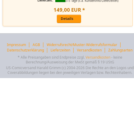
Lieferzeit:
3-5 Tage (s.a. Kundeninfo/Lieferzeiten)
149
,
00
EUR
*
Details
Impressum
AGB
Widerrufsrecht/Muster-Widerrufsformular
Datenschutzerklärung
Lieferzeiten
Versandkosten
Zahlungsarten
* Alle Preisangaben sind Endpreise zzgl.
Versandkosten
- keine
Berechnung/Ausweisung der MwSt gemäß § 19 UStG
US-Comicversand Harald Grimm (c) 2004-2026 Die Rechte an den Logos und
Coverabbildungen liegen bei den jeweiligen Verlagen bzw. Rechteinhabern.