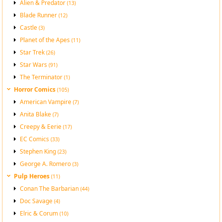
Alien & Predator
(13)
Blade Runner
(12)
Castle
(3)
Planet of the Apes
(11)
Star Trek
(26)
Star Wars
(91)
The Terminator
(1)
Horror Comics
(105)
American Vampire
(7)
Anita Blake
(7)
Creepy & Eerie
(17)
EC Comics
(33)
Stephen King
(23)
George A. Romero
(3)
Pulp Heroes
(11)
Conan The Barbarian
(44)
Doc Savage
(4)
Elric & Corum
(10)