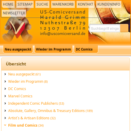
HOME
SITEMAP
SUCHE
WARENKORB
KONTAKT
KUNDENINFO
NEWSLETTER
Neu ausgepackt
Wieder im Programm
DC Comics
Übersicht
Neu ausgepackt
(61)
Wieder im Programm
(8)
DC Comics
Marvel Comics
Independent Comic Publishers
(53)
Absolute, Gallery, Omnibus & Treasury Editions
(189)
Artist´s & Artisan Editions
(32)
Film und Comics
(34)