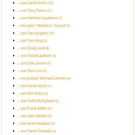
... von Garth Ennis
(12)
... von Tony Fleecs
(2)
... von Stefano Gaudiano
(7)
... von Jean "Moebius" Giraud
(3)
... von Dan Jurgens
(12)
... von Tom King
(2)
... von Greg Land
(6)
... von David Lapham
(5)
... von Erik Larsen
(3)
... von Stan Lee
(3)
... von Joseph Michael Linsner
(4)
... von David Mack
(1)
... von Ron Marz
(3)
... von Todd McFarlane
(2)
... von Frank Miller
(7)
... von Alan Moore
(2)
... von Kevin Nowlan
(3)
... von Steve Orlando
(2)