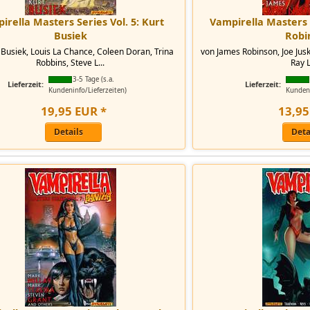
irella Masters Series Vol. 5: Kurt
Vampirella Masters 
Busiek
Robi
 Busiek, Louis La Chance, Coleen Doran, Trina
von James Robinson, Joe Jus
Robbins, Steve L...
Ray 
3-5 Tage (s.a.
Lieferzeit:
Lieferzeit:
Kundeninfo/Lieferzeiten)
Kundeni
19
,
95
EUR
*
13
,
95
Details
Deta