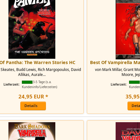
Of Pantha: The Warren Stories HC
Best Of Vampirella M
 Skeates, Budd Lewis, Rich Margopoulos, David
von Mark Millar, Grant Mor
Allikas, Aurale...
Moore, Jeph
3-5 Tage (s.a.
Lieferzeit:
Lieferzeit:
Kundeninfo/Lieferzeiten)
Kundeni
24
,
95
EUR
*
35
,
95
Details
Deta