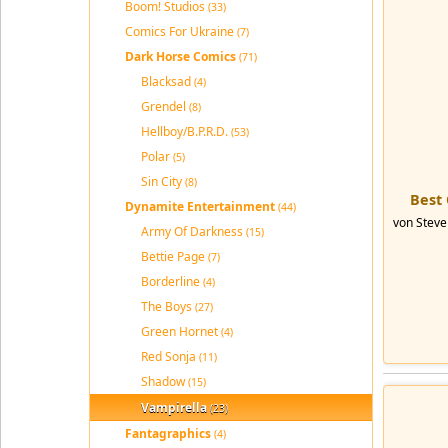
Boom! Studios
(33)
Comics For Ukraine
(7)
Dark Horse Comics
(71)
Blacksad
(4)
Grendel
(8)
Hellboy/B.P.R.D.
(53)
Polar
(5)
Sin City
(8)
Best 
Dynamite Entertainment
(44)
von Steve
Army Of Darkness
(15)
Bettie Page
(7)
Borderline
(4)
The Boys
(27)
Green Hornet
(4)
Red Sonja
(11)
Shadow
(15)
Vampirella
(23)
Fantagraphics
(4)