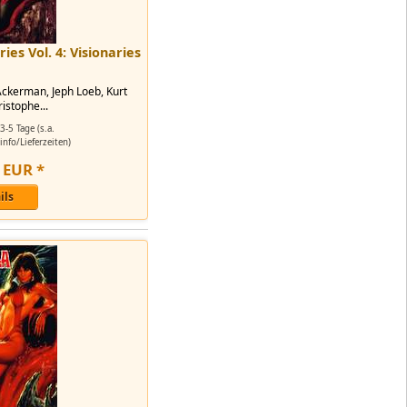
ies Vol. 4: Visionaries
Ackerman, Jeph Loeb, Kurt
istophe...
3-5 Tage (s.a.
nfo/Lieferzeiten)
EUR
*
ils