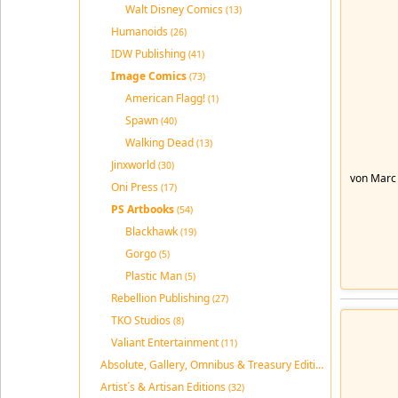
Walt Disney Comics
(13)
Humanoids
(26)
IDW Publishing
(41)
Image Comics
(73)
American Flagg!
(1)
Spawn
(40)
Walking Dead
(13)
Jinxworld
(30)
von Marc 
Oni Press
(17)
PS Artbooks
(54)
Blackhawk
(19)
Gorgo
(5)
Plastic Man
(5)
Rebellion Publishing
(27)
TKO Studios
(8)
Valiant Entertainment
(11)
Absolute, Gallery, Omnibus & Treasury Editions
(189)
Artist´s & Artisan Editions
(32)