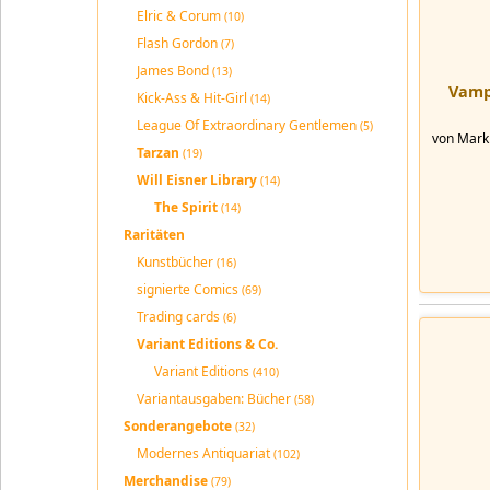
Elric & Corum
(10)
Flash Gordon
(7)
James Bond
(13)
Vampi
Kick-Ass & Hit-Girl
(14)
League Of Extraordinary Gentlemen
(5)
von Mark 
Tarzan
(19)
Will Eisner Library
(14)
The Spirit
(14)
Raritäten
Kunstbücher
(16)
signierte Comics
(69)
Trading cards
(6)
Variant Editions & Co.
Variant Editions
(410)
Variantausgaben: Bücher
(58)
Sonderangebote
(32)
Modernes Antiquariat
(102)
Merchandise
(79)