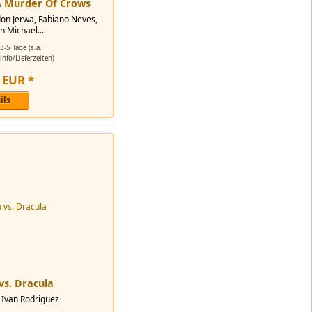
 A Murder Of Crows
on Jerwa, Fabiano Neves,
 Michael...
3-5 Tage (s.a.
nfo/Lieferzeiten)
EUR
*
ils
vs. Dracula
 Ivan Rodriguez