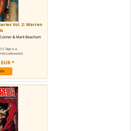
eries Vol. 2: Warren
is
a Conner & Mark Beachum
3-5 Tage (s.a.
nfo/Lieferzeiten)
EUR
*
ils