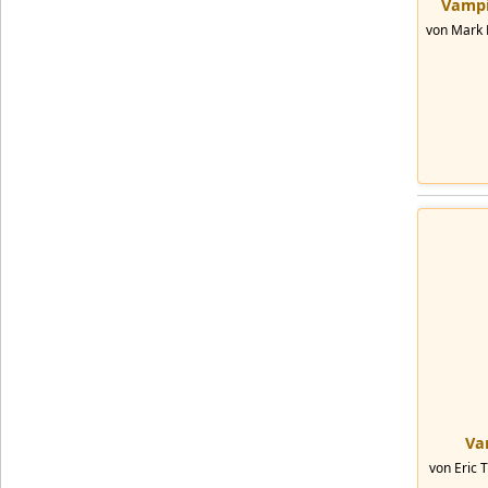
Vampir
von Mark M
Vam
von Eric 