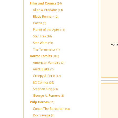
Film und Comics
(34)
Alien & Predator
(13)
Blade Runner
(12)
Castle
(3)
Planet of the Apes
(11)
Star Trek
(26)
Star Wars
(91)
von 
The Terminator
(1)
Horror Comics
(105)
American Vampire
(7)
Anita Blake
(7)
Creepy & Eerie
(17)
EC Comics
(33)
Stephen King
(23)
George A. Romero
(3)
Pulp Heroes
(11)
Conan The Barbarian
(44)
Doc Savage
(4)