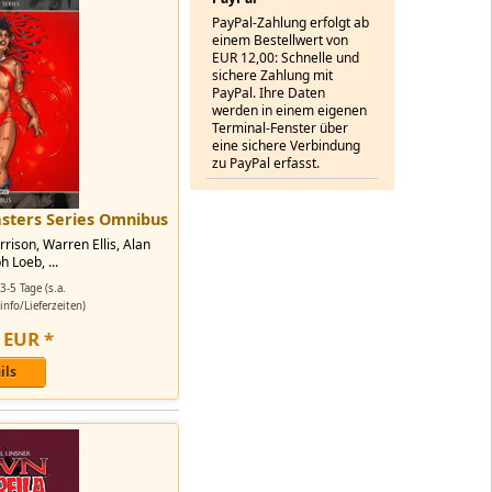
PayPal-Zahlung erfolgt ab
einem Bestellwert von
EUR 12,00: Schnelle und
sichere Zahlung mit
PayPal. Ihre Daten
werden in einem eigenen
Terminal-Fenster über
eine sichere Verbindung
zu PayPal erfasst.
asters Series Omnibus
rison, Warren Ellis, Alan
 Loeb, ...
3-5 Tage (s.a.
nfo/Lieferzeiten)
EUR
*
ils