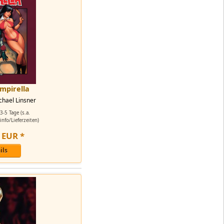
mpirella
chael Linsner
3-5 Tage (s.a.
nfo/Lieferzeiten)
EUR
*
ils