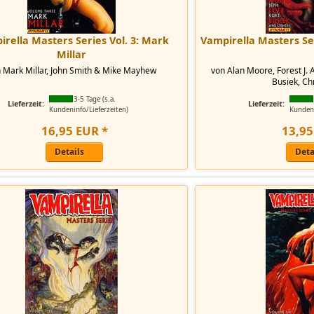
rella Masters Series Vol. 3: Mark
Vampirella Masters Ser
Millar
 Mark Millar, John Smith & Mike Mayhew
von Alan Moore, Forest J. 
Busiek, Chr
3-5 Tage (s.a.
Lieferzeit:
Lieferzeit:
Kundeninfo/Lieferzeiten)
Kundeni
16
,
95
EUR
*
13
,
95
Details
Deta