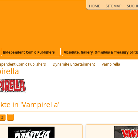
HOME
SITEMAP
SUCH
Independent Comic Publishers
Absolute, Gallery, Omnibus & Treasury Editi
ependent Comic Publishers
Dynamite Entertainment
Vampirella
rella
te in 'Vampirella'
2