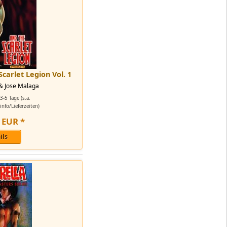
carlet Legion Vol. 1
 & Jose Malaga
3-5 Tage (s.a.
nfo/Lieferzeiten)
EUR
*
ils