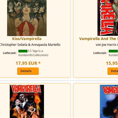
Kiss/Vampirella
Vampirella And The S
Christopher Sebela & Annapaola Martello
von Joe Harris
3-5 Tage (s.a.
Lieferzeit:
Lieferzeit:
Kundeninfo/Lieferzeiten)
Kundeni
17
,
95
EUR
*
15
,
95
Details
Deta