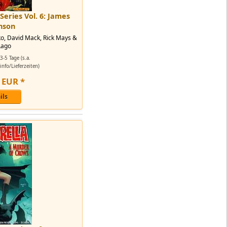
Series Vol. 6: James
nson
ko, David Mack, Rick Mays &
Lago
3-5 Tage (s.a.
nfo/Lieferzeiten)
EUR
*
ils