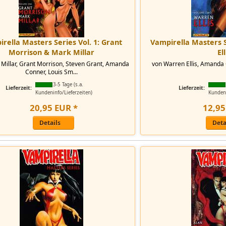
rella Masters Series Vol. 1: Grant
Vampirella Masters S
Morrison & Mark Millar
Ell
Millar, Grant Morrison, Steven Grant, Amanda
von Warren Ellis, Amand
Conner, Louis Sm...
3-5 Tage (s.a.
Lieferzeit:
Lieferzeit:
Kundeninfo/Lieferzeiten)
Kundeni
20
,
95
EUR
*
12
,
95
Details
Deta