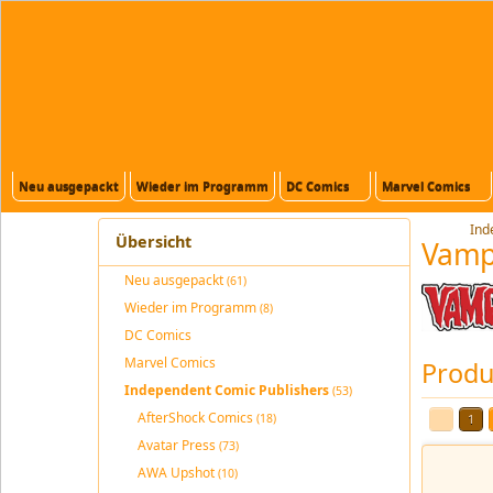
Neu ausgepackt
Wieder im Programm
DC Comics
Marvel Comics
Ind
Übersicht
Vampi
Neu ausgepackt
(61)
Wieder im Programm
(8)
DC Comics
Marvel Comics
Produk
Independent Comic Publishers
(53)
AfterShock Comics
(18)
1
Avatar Press
(73)
AWA Upshot
(10)