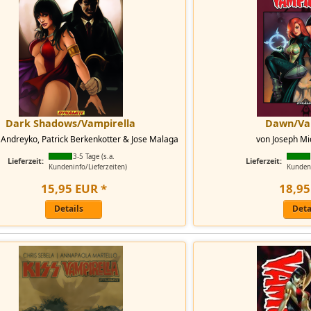
Dark Shadows/Vampirella
Dawn/Va
Andreyko, Patrick Berkenkotter & Jose Malaga
von Joseph Mi
3-5 Tage (s.a.
Lieferzeit:
Lieferzeit:
Kundeninfo/Lieferzeiten)
Kundeni
15
,
95
EUR
*
18
,
95
Details
Deta