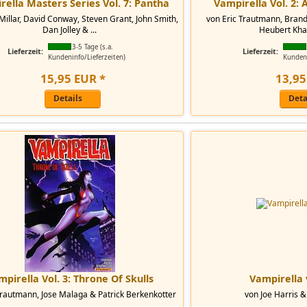
ella Masters Series Vol. 7: Pantha
Vampirella Vol. 2:
illar, David Conway, Steven Grant, John Smith,
von Eric Trautmann, Brand
Dan Jolley & ...
Heubert Khan
3-5 Tage (s.a.
Lieferzeit:
Lieferzeit:
Kundeninfo/Lieferzeiten)
Kundeni
15
,
95
EUR
*
13
,
95
Details
Deta
pirella Vol. 3: Throne Of Skulls
Vampirella 
Trautmann, Jose Malaga & Patrick Berkenkotter
von Joe Harris &