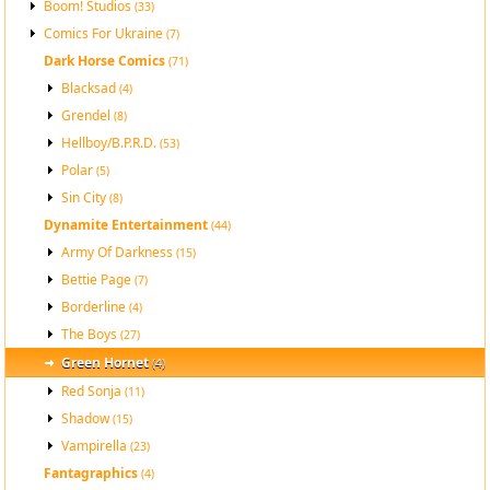
Boom! Studios
(33)
Comics For Ukraine
(7)
Dark Horse Comics
(71)
Blacksad
(4)
Grendel
(8)
Hellboy/B.P.R.D.
(53)
Polar
(5)
Sin City
(8)
Dynamite Entertainment
(44)
Army Of Darkness
(15)
Bettie Page
(7)
Borderline
(4)
The Boys
(27)
Green Hornet
(4)
Red Sonja
(11)
Shadow
(15)
Vampirella
(23)
Fantagraphics
(4)