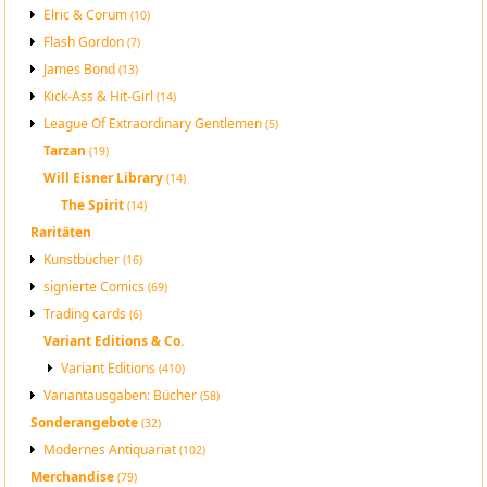
Elric & Corum
(10)
Flash Gordon
(7)
James Bond
(13)
Kick-Ass & Hit-Girl
(14)
League Of Extraordinary Gentlemen
(5)
Tarzan
(19)
Will Eisner Library
(14)
The Spirit
(14)
Raritäten
Kunstbücher
(16)
signierte Comics
(69)
Trading cards
(6)
Variant Editions & Co.
Variant Editions
(410)
Variantausgaben: Bücher
(58)
Sonderangebote
(32)
Modernes Antiquariat
(102)
Merchandise
(79)