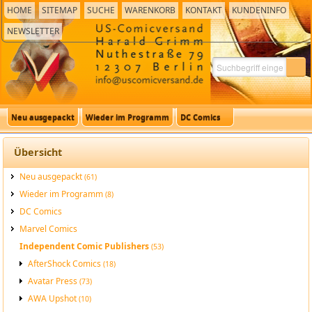
HOME
SITEMAP
SUCHE
WARENKORB
KONTAKT
KUNDENINFO
NEWSLETTER
Neu ausgepackt
Wieder im Programm
DC Comics
Übersicht
Neu ausgepackt
(61)
Wieder im Programm
(8)
DC Comics
Marvel Comics
Independent Comic Publishers
(53)
AfterShock Comics
(18)
Avatar Press
(73)
AWA Upshot
(10)