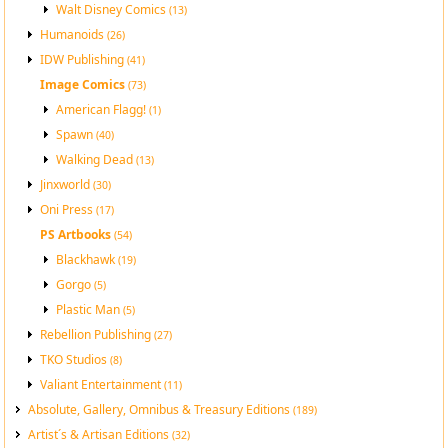
Walt Disney Comics
(13)
Humanoids
(26)
IDW Publishing
(41)
Image Comics
(73)
American Flagg!
(1)
Spawn
(40)
Walking Dead
(13)
Jinxworld
(30)
Oni Press
(17)
PS Artbooks
(54)
Blackhawk
(19)
Gorgo
(5)
Plastic Man
(5)
Rebellion Publishing
(27)
TKO Studios
(8)
Valiant Entertainment
(11)
Absolute, Gallery, Omnibus & Treasury Editions
(189)
Artist´s & Artisan Editions
(32)